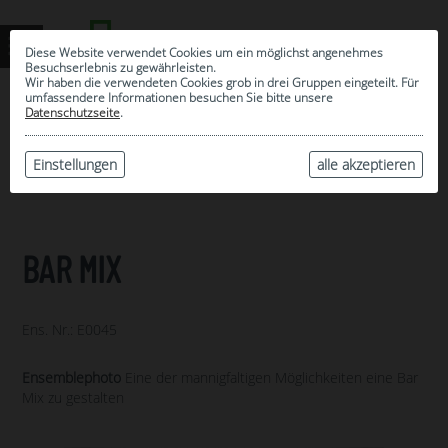
Diese Website verwendet Cookies um ein möglichst angenehmes
Besuchserlebnis zu gewährleisten.
Wir haben die verwendeten Cookies grob in drei Gruppen eingeteilt. Für
umfassendere Informationen besuchen Sie bitte unsere
0
Datenschutzseite
.
MEINE AUSWAHL
ARCHIV
Einstellungen
alle akzeptieren
BAR MIX
Ens. Nr.: E0045
Ensemblephoto
Eine der mannigfaltigen Möglichkeiten eine Bar
Mix zu gestalten