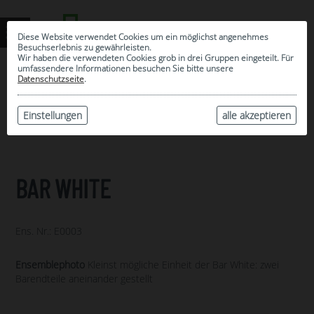
Diese Website verwendet Cookies um ein möglichst angenehmes
Besuchserlebnis zu gewährleisten.
Wir haben die verwendeten Cookies grob in drei Gruppen eingeteilt. Für
umfassendere Informationen besuchen Sie bitte unsere
0
Datenschutzseite
.
MEINE AUSWAHL
ARCHIV
Einstellungen
alle akzeptieren
BAR WHITE
Ens. Nr.: E0003
Ensemblephoto
Kleinst mögliche Einheit der Bar White: zwei
Barendteile aneinander gestellt