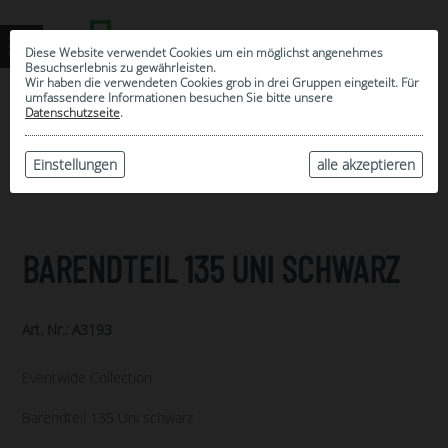
Diese Website verwendet Cookies um ein möglichst angenehmes
Besuchserlebnis zu gewährleisten.
Wir haben die verwendeten Cookies grob in drei Gruppen eingeteilt. Für
umfassendere Informationen besuchen Sie bitte unsere
0
Datenschutzseite
.
MEINE AUSWAHL
ARCHIV
Einstellungen
alle akzeptieren
BARENDTEIL 135 UNI SCHWARZ
Art. Nr.: A3193
Eventwide Collection
Barendteil 135 Uni schwarz