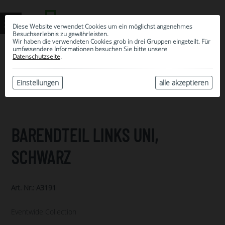
Diese Website verwendet Cookies um ein möglichst angenehmes
Besuchserlebnis zu gewährleisten.
Wir haben die verwendeten Cookies grob in drei Gruppen eingeteilt. Für
umfassendere Informationen besuchen Sie bitte unsere
0
Datenschutzseite
.
MEINE AUSWAHL
ARCHIV
Einstellungen
alle akzeptieren
BARENDTEIL LINKS UNI,
SCHWARZ
Art. Nr.: A3191
Eventwide Collection