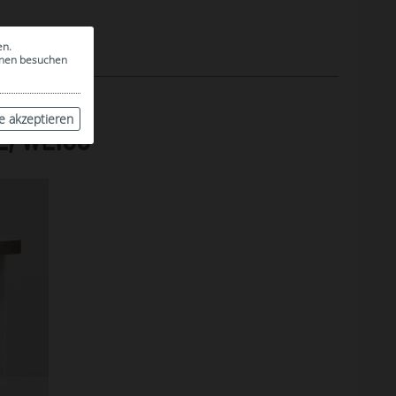
en.
ionen besuchen
le akzeptieren
, WEISS