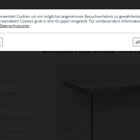
0
erwendet Cookies um ein möglichst angenehmes Besuchserlebnis zu gewährleist
|
ARCHIV
erwendeten Cookies grob in drei Gruppen eingeteilt. Für umfassendere Informat
Datenschutzseite
.
n
al
BARENDTEIL LINKS WHITE
4
lection
teil White
lber
tahl Kunstleder
 T in cm, ca.)
 cm