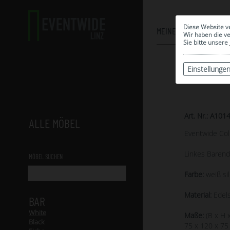
Diese Website v
MEINE AUSWAHL
Wir haben die v
Sie bitte unsere
Einstellunge
Art. Nr.: A101
ALLE MÖBEL
Eventwide Col
Linkes Barend
MÖBEL SUCHEN
Farbe:
weiß si
Material:
Edels
BAR
White
Maße:
(B x H x
Black
75 x 120 x 75