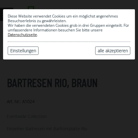
Diese Website verwendet Cookies um ein möglichst angenehmes
Besuchserlebnis zu gewährleisten.
Wir haben die verwendeten Cookies grob in drei Gruppen eingeteilt. Für
umfassendere Informationen besuchen Sie bitte unsere
0
Datenschutzseite
.
MEINE AUSWAHL
ARCHIV
Einstellungen
alle akzeptieren
BARTRESEN RIO, BRAUN
Art. Nr.: A1024
Eventwide Collection
Einzelner Bartresen mit Barfrontplatte Rio