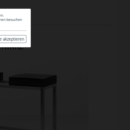
en.
ionen besuchen
le akzeptieren
HWARZ