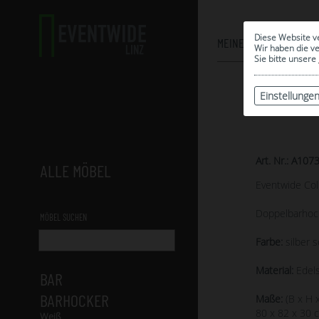
Diese Website v
MEINE AUSWAHL
Wir haben die v
Sie bitte unsere
Einstellunge
Art. Nr.: A107
ALLE MÖBEL
Eventwide Col
Doppelbarhoc
MÖBEL SUCHEN
Farbe:
silber 
Material:
Edels
BAR
BARHOCKER
Maße:
(B x H x
80 x 82 x 30 
Weiß