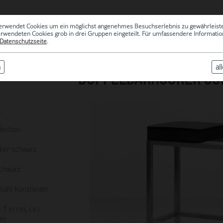
0
erwendet Cookies um ein möglichst angenehmes Besuchserlebnis zu gewährleist
|
ARCHIV
erwendeten Cookies grob in drei Gruppen eingeteilt. Für umfassendere Informat
Datenschutzseite
.
n
al
DOPPELBARHOCKER SC
3
lection
ker schwarz
schwarz
tahl Kunstleder
 T in cm, ca.)
cm