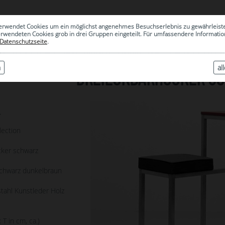
0
erwendet Cookies um ein möglichst angenehmes Besuchserlebnis zu gewährleist
|
ARCHIV
erwendeten Cookies grob in drei Gruppen eingeteilt. Für umfassendere Informat
Datenschutzseite
.
n
al
DREIECKBARHOCKER S
4
lection
cker schwarz
schwarz dunkelbraun
tahl Kunstleder Holz
 T in cm, ca.)