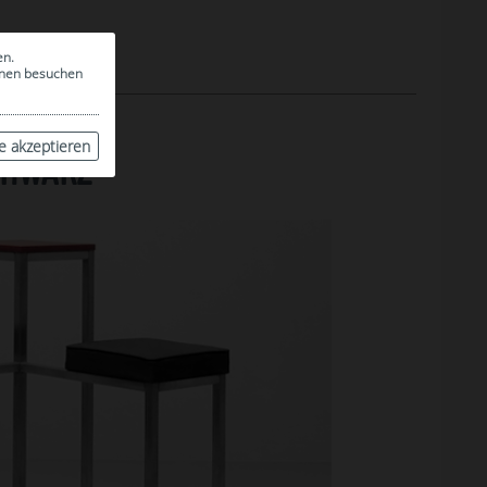
en.
ionen besuchen
le akzeptieren
CHWARZ