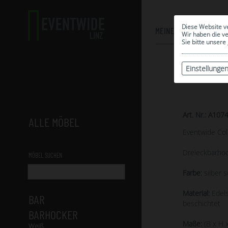
Diese Website v
MEINE AUSWAHL
Wir haben die v
Sie bitte unsere
Einstellunge
Art. Nr.: A107
ALLE MÖBEL
Eventwide Col
Dreieckbarho
MÖBEL SUCHEN
Farbe:
silber 
Material:
Edels
BAR
beschichtet
BARHOCKER
Maße:
(B x H x
Weiß