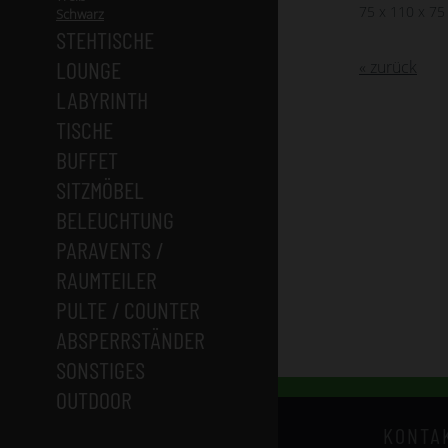
75 x 110 x 75
Schwarz
STEHTISCHE
LOUNGE
« zurück
LABYRINTH
TISCHE
BUFFET
SITZMÖBEL
BELEUCHTUNG
PARAVENTS /
RAUMTEILER
PULTE / COUNTER
ABSPERRSTÄNDER
SONSTIGES
OUTDOOR
KONTA