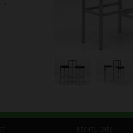
 cm
KT
RECHTLICHES