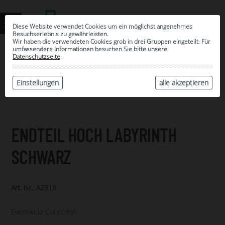
Diese Website verwendet Cookies um ein möglichst angenehmes
Besuchserlebnis zu gewährleisten.
Wir haben die verwendeten Cookies grob in drei Gruppen eingeteilt. Für
umfassendere Informationen besuchen Sie bitte unsere
0
Datenschutzseite
.
MEINE AUSWAHL
ARCHIV
Einstellungen
alle akzeptieren
ENDTEIL HOCH LABYRINTH
SCHWARZ
Art. Nr.: A2319
Eventwide Collection