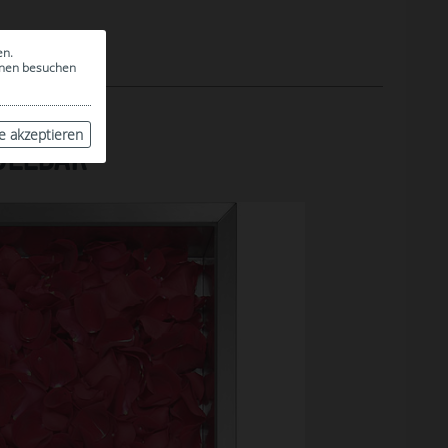
en.
ionen besuchen
le akzeptieren
ÜLLBAR