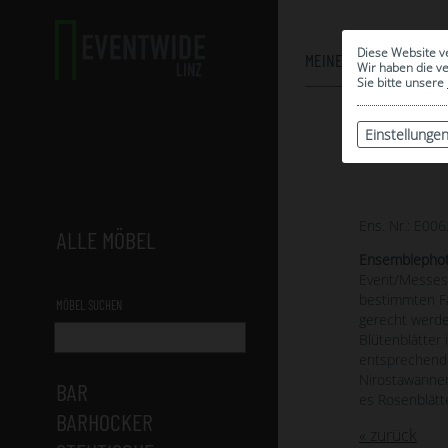
Diese Website v
MEINE AUSWAHL
Wir haben die v
Sie bitte unsere
Einstellunge
Ens. Nr.: E006
ALLE MÖBEL
Ensemblepho
Event/Messest
bestimmten F
MÖBEL SUCHEN
gerecht werde
Blütenblätter 
entsprechende
Nirostawannen
BAR
es Rosenblätte
BARHOCKER
« zurück