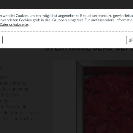
0
erwendet Cookies um ein möglichst angenehmes Besuchserlebnis zu gewährleist
|
ARCHIV
erwendeten Cookies grob in drei Gruppen eingeteilt. Für umfassendere Informat
Datenschutzseite
.
n
al
STEHTISCHE GLAS-BEF
2
to
Ihr
and soll einer
arbe/Stimmung
n? Einfach
in der
n Farbe in die
 einfüllen. Hier waren
r für eine Hochzeit.