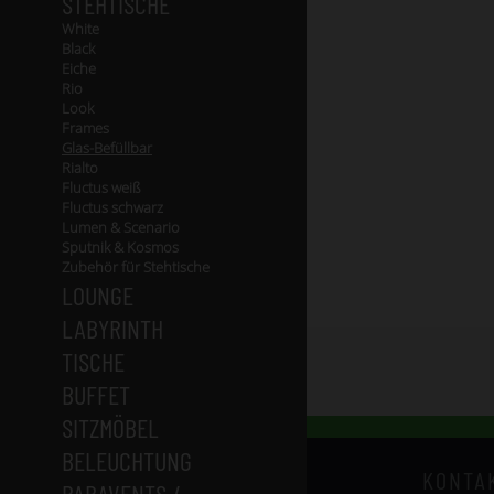
STEHTISCHE
White
Black
Eiche
Rio
Look
Frames
Glas-Befüllbar
Rialto
Fluctus weiß
Fluctus schwarz
Lumen & Scenario
Sputnik & Kosmos
Zubehör für Stehtische
LOUNGE
LABYRINTH
TISCHE
BUFFET
SITZMÖBEL
BELEUCHTUNG
KONTA
PARAVENTS /