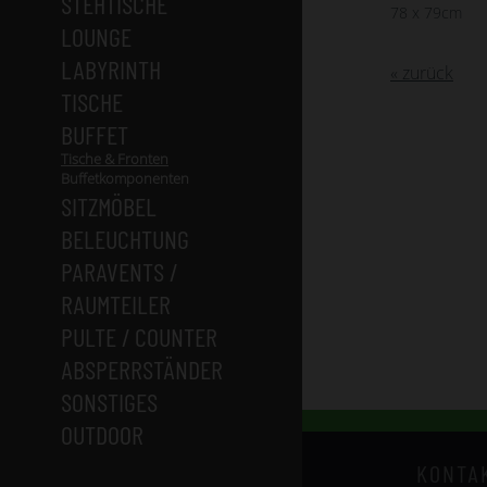
STEHTISCHE
78 x 79cm
LOUNGE
LABYRINTH
« zurück
TISCHE
BUFFET
Tische & Fronten
Buffetkomponenten
SITZMÖBEL
BELEUCHTUNG
PARAVENTS /
RAUMTEILER
PULTE / COUNTER
ABSPERRSTÄNDER
SONSTIGES
OUTDOOR
KONTA