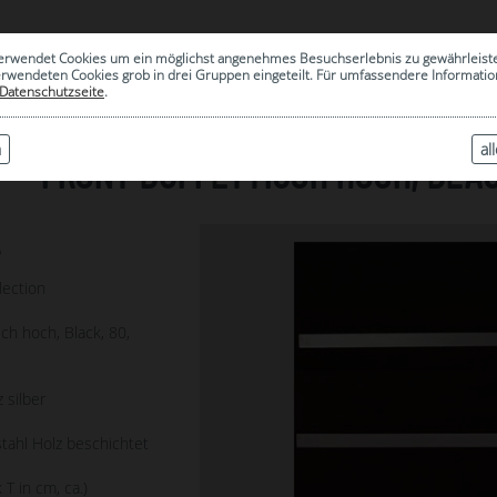
0
erwendet Cookies um ein möglichst angenehmes Besuchserlebnis zu gewährleist
|
ARCHIV
erwendeten Cookies grob in drei Gruppen eingeteilt. Für umfassendere Informat
Datenschutzseite
.
n
al
FRONT BUFFETTISCH HOCH, BLAC
5
lection
sch hoch, Black, 80,
 silber
tahl Holz beschichtet
 T in cm, ca.)