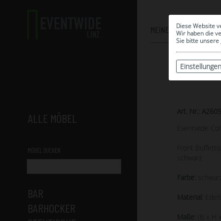
Diese Website v
MEINE AUSWAHL
Wir haben die v
Sie bitte unsere
Einstellunge
Art. Nr.: A260
ALLE MÖBEL
Eventwide Col
Front Buffetti
MÖBEL SUCHEN
schwarz
Farbe:
schwarz
BAR
Material:
Edels
BARHOCKER
Maße:
(B x H x