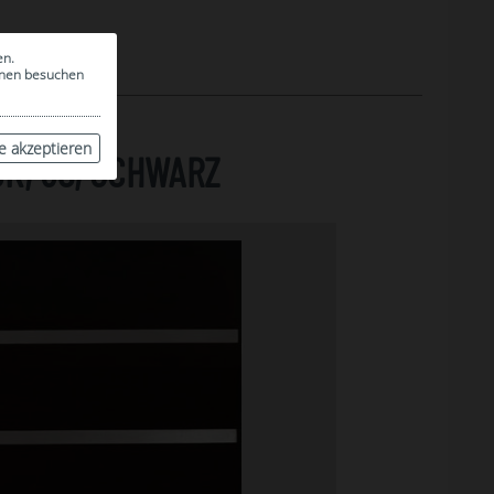
en.
ionen besuchen
le akzeptieren
K, 80, SCHWARZ