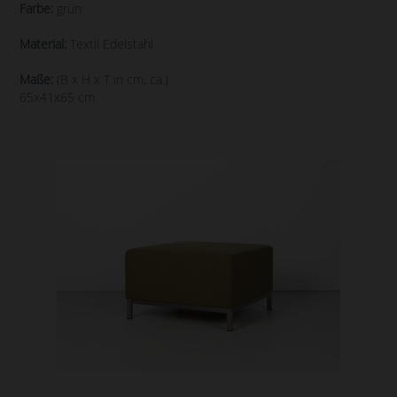
Farbe:
grün
Material:
Textil Edelstahl
Maße:
(B x H x T in cm, ca.)
65x41x65 cm