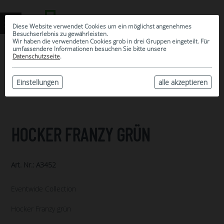
Diese Website verwendet Cookies um ein möglichst angenehmes
Besuchserlebnis zu gewährleisten.
Wir haben die verwendeten Cookies grob in drei Gruppen eingeteilt. Für
umfassendere Informationen besuchen Sie bitte unsere
0
Datenschutzseite
.
MEINE AUSWAHL
ARCHIV
Einstellungen
alle akzeptieren
HOCKER FRANZY GRÜN
Art. Nr.: A3452
Eventwide Collection
Hocker Franzy grün