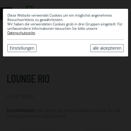
Diese Website verwendet Cookies um ein möglichst angenehmes
Besuchserlebnis zu gewährleisten.
Wir haben die verwendeten Cookies grob in drei Gruppen eingeteilt. Für
umfassendere Informationen besuchen Sie bitte unsere
0
Datenschutzseite
.
MEINE AUSWAHL
ARCHIV
Einstellungen
alle akzeptieren
LOUNGE RIO
Ens. Nr.: E0023
Ensemblephoto
Hier sehen sie eine komplette Lounge Rio mit
zwei Couchtischen 50x50cm Rio