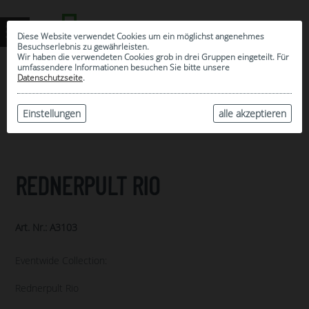
Diese Website verwendet Cookies um ein möglichst angenehmes
Besuchserlebnis zu gewährleisten.
Wir haben die verwendeten Cookies grob in drei Gruppen eingeteilt. Für
umfassendere Informationen besuchen Sie bitte unsere
0
Datenschutzseite
.
MEINE AUSWAHL
ARCHIV
Einstellungen
alle akzeptieren
REDNERPULT RIO
Art. Nr.: A3103
Eventwide Collection:
Rednerpult Rio