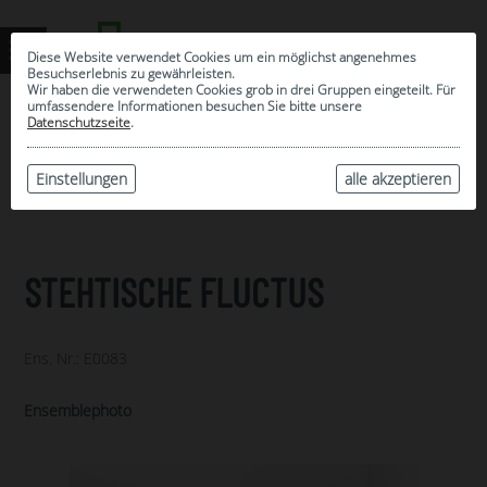
Diese Website verwendet Cookies um ein möglichst angenehmes
Besuchserlebnis zu gewährleisten.
Wir haben die verwendeten Cookies grob in drei Gruppen eingeteilt. Für
umfassendere Informationen besuchen Sie bitte unsere
0
Datenschutzseite
.
MEINE AUSWAHL
ARCHIV
Einstellungen
alle akzeptieren
STEHTISCHE FLUCTUS
Ens. Nr.: E0083
Ensemblephoto