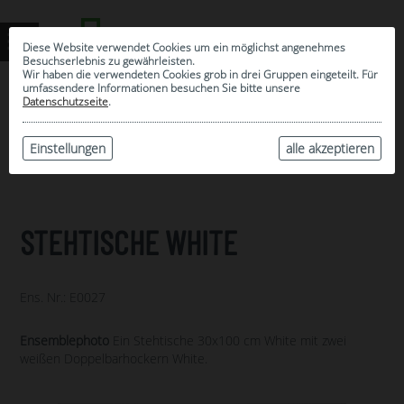
Diese Website verwendet Cookies um ein möglichst angenehmes
Besuchserlebnis zu gewährleisten.
Wir haben die verwendeten Cookies grob in drei Gruppen eingeteilt. Für
umfassendere Informationen besuchen Sie bitte unsere
0
Datenschutzseite
.
MEINE AUSWAHL
ARCHIV
Einstellungen
alle akzeptieren
STEHTISCHE WHITE
Ens. Nr.: E0027
Ensemblephoto
Ein Stehtische 30x100 cm White mit zwei
weißen Doppelbarhockern White.