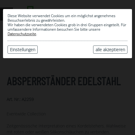
Diese Website verwendet Cookies um ein möglichst angenehmes
Besuchserlebnis zu gewährleisten.
Wir haben die verwendeten Cookies grob in drei Gruppen eingeteilt. Für
umfassendere Informationen besuchen Sie bitte unsere
0
Datenschutzseite
.
MEINE AUSWAHL
ARCHIV
Einstellungen
alle akzeptieren
ABSPERRSTÄNDER EDELSTAHL
Art. Nr.: A2259
Eventwide Collection
Zeitgenössische Interpretation eines Kordelstehers. Wahlweise
mit roten oder weißen Silikonschläuchen zu verbinden.