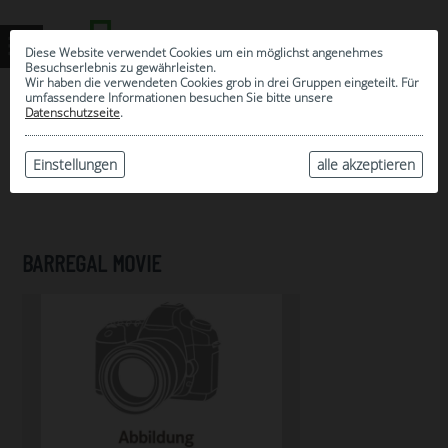
Diese Website verwendet Cookies um ein möglichst angenehmes
Besuchserlebnis zu gewährleisten.
Wir haben die verwendeten Cookies grob in drei Gruppen eingeteilt. Für
umfassendere Informationen besuchen Sie bitte unsere
0
Datenschutzseite
.
MEINE AUSWAHL
ARCHIV
Einstellungen
alle akzeptieren
BARREGAL MOVIE