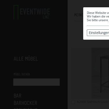
Diese Website v
MEINE AUSWAHL
Wir haben die v
Sie bitte unsere
Einstellunge
ALLE MÖBEL
MÖBEL SUCHEN
BAR
BARHOCKER
A2660: Stehtisch Look