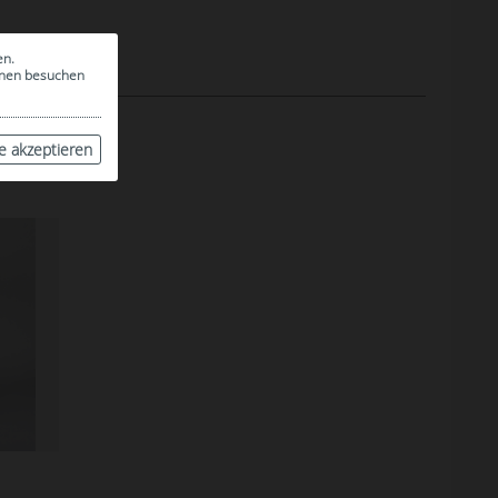
en.
ionen besuchen
le akzeptieren