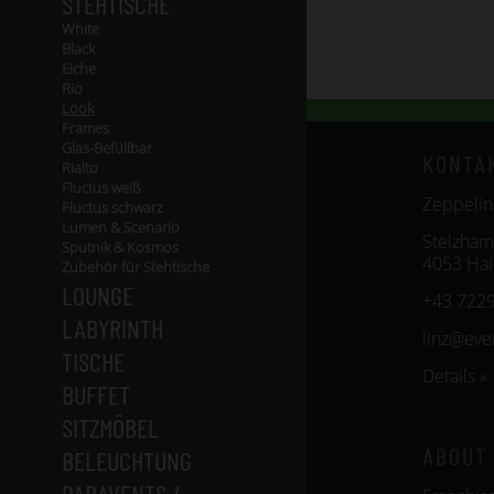
STEHTISCHE
White
Black
Eiche
Rio
Look
Frames
Glas-Befüllbar
KONTA
Rialto
Fluctus weiß
Zeppelin
Fluctus schwarz
Lumen & Scenario
Stelzham
Sputnik & Kosmos
4053 Ha
Zubehör für Stehtische
LOUNGE
+43 7229
LABYRINTH
linz@ev
TISCHE
Details »
BUFFET
SITZMÖBEL
ABOUT
BELEUCHTUNG
PARAVENTS /