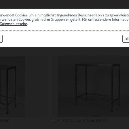
0
erwendet Cookies um ein möglichst angenehmes Besuchserlebnis zu gewährleist
|
ARCHIV
erwendeten Cookies grob in drei Gruppen eingeteilt. Für umfassendere Informat
Datenschutzseite
.
n
al
LOOK
 50x50
A4809: Stehtisch Look 50x100