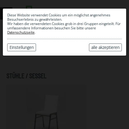
Diese Website verwendet Cookies um ein möglichst angenehmes
Besuchserlebnis zu gewährleisten.
Wir haben die verwendeten Cookies grob in drei Gruppen eingeteilt. Für
umfassendere Informationen besuchen Sie bitte unsere
0
Datenschutzseite
.
MEINE AUSWAHL
ARCHIV
Einstellungen
alle akzeptieren
STÜHLE / SESSEL