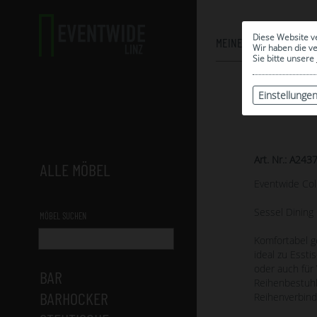
Diese Website v
MEINE AUSWAHL
Wir haben die v
Sie bitte unsere
Einstellunge
Art. Nr.: A243
ALLE MÖBEL
Eventwide Col
Sessel Dining 
MÖBEL SUCHEN
Komfortabel g
ideal zu Essti
oder auch für 
BAR
Reihenbestuhl
BARHOCKER
Reihenverbind