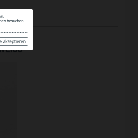
en.
ionen besuchen
le akzeptieren
WEISS