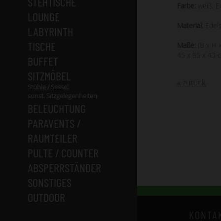
STEHTISCHE
Farbe:
weiß, E
LOUNGE
Material:
Edels
LABYRINTH
TISCHE
Maße:
(B x H x
45 x 85 x 43 
BUFFET
SITZMÖBEL
« zurück
Stühle / Sessel
sonst. Sitzgelegenheiten
BELEUCHTUNG
PARAVENTS /
RAUMTEILER
PULTE / COUNTER
ABSPERRSTÄNDER
SONSTIGES
OUTDOOR
KONTA