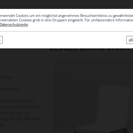
0
erwendet Cookies um ein möglichst angenehmes Besuchserlebnis zu gewährleist
|
ARCHIV
erwendeten Cookies grob in drei Gruppen eingeteilt. Für umfassendere Informat
Datenschutzseite
.
n
al
SESSEL DINING CHAIR 
7
lection
Chair weiß:
epolsterter Sessel,
schen, Bankett Tischen
Vorträge etc. als
ung (es gibt passende
er)