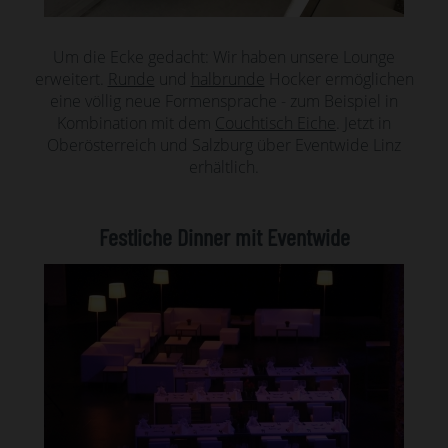
Um die Ecke gedacht: Wir haben unsere Lounge
erweitert.
Runde
und
halbrunde
Hocker ermöglichen
eine völlig neue Formensprache - zum Beispiel in
Kombination mit dem
Couchtisch Eiche
. Jetzt in
Oberösterreich und Salzburg über Eventwide Linz
erhältlich.
Festliche Dinner mit Eventwide