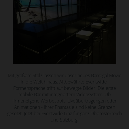
Mit großem Stolz lassen wir unser neues Barregal Movie
in die Welt hinaus. Altbewährte Eventwide-
Formensprache trifft auf bewegte Bilder: Die erste
mobile Bar mit integriertem Videosystem. Ob
firmeneigene Werbespots, Liveübertragungen oder
Animationen - Ihrer Phantasie sind keine Grenzen
gesetzt. Jetzt bei Eventwide Linz für ganz Oberösterreich
und Salzburg.