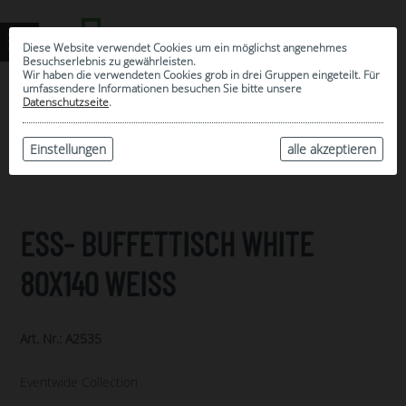
Diese Website verwendet Cookies um ein möglichst angenehmes
Besuchserlebnis zu gewährleisten.
Wir haben die verwendeten Cookies grob in drei Gruppen eingeteilt. Für
umfassendere Informationen besuchen Sie bitte unsere
0
Datenschutzseite
.
MEINE AUSWAHL
ARCHIV
Einstellungen
alle akzeptieren
ESS- BUFFETTISCH WHITE
80X140 WEISS
Art. Nr.: A2535
Eventwide Collection