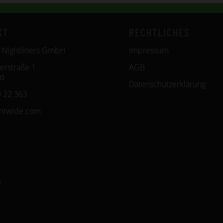
KT
RECHTLICHES
 Nightliners GmbH
Impressum
erstraße 1
AGB
id
Datenschutzerklärung
 22 363
entwide.com
e