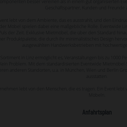
Komponenten besser vereinen als in einem gut organisierten 
Geschäftspartner, Kunden und Freunde
vent lebt von dem Ambiente, das es ausstrahlt, und den Eindrüc
 der Möbel spielen dabei eine maßgebliche Rolle. Eventwide Linz
uls der Zeit. Exklusive Mietmöbel, die über den Standard hina
ner Produktpalette, die durch ihr minimalistisches Design hervor
ausgewählten Handwerksbetrieben mit hochwertige
Sortiment in Linz ermöglicht es, Veranstaltungen bis zu 1000 P
Kein Problem. Mit dem standardisierten Eventwide Mietmöbel
eren anderen Standorten, u.a. in München, Wien und Berlin Gro
ausstatten.
rnehmen lebt von den Menschen, die es tragen. Ein Event lebt v
Möbeln.
Anfahrtsplan