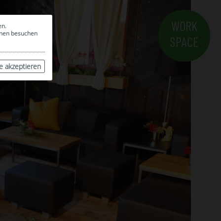
WORK
en.
ionen besuchen
SPACE
le akzeptieren