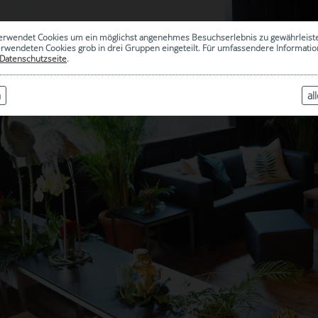
erwendet Cookies um ein möglichst angenehmes Besuchserlebnis zu gewährleist
erwendeten Cookies grob in drei Gruppen eingeteilt. Für umfassendere Informat
Datenschutzseite
.
n
al