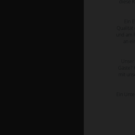
diese 
Ein E
Qualität
und am P
an ei
Unser 
Gäste? 
mit uns
Ein Unte