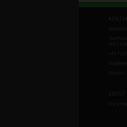
KONTA
Zeppelin
Stelzham
4053 Ha
+43 7229
linz@ev
Details »
ABOUT
Franchis