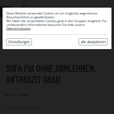
Diese Website verwendet Cookies um ein möglichst angenehmes
Besuchserlebnis zu gewährleisten.
Wir haben die verwendeten Cookies grob in drei Gruppen eingeteilt. Für
umfassendere Informationen besuchen Sie bitte unsere
0
Datenschutzseite
.
MEINE AUSWAHL
ARCHIV
Einstellungen
alle akzeptieren
SOFA PIA OHNE ARMLEHNEN,
ANTHRAZIT GRAU
Art. Nr.: A4280
Eventwide Collection