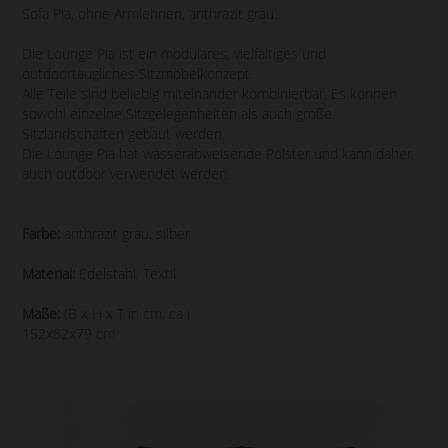
Sofa Pia, ohne Armlehnen, anthrazit grau.
Die Lounge Pia ist ein modulares, vielfältiges und
outdoortaugliches Sitzmöbelkonzept.
Alle Teile sind beliebig miteinander kombinierbar. Es können
sowohl einzelne Sitzgelegenheiten als auch große
Sitzlandschaften gebaut werden.
Die Lounge Pia hat wasserabweisende Pölster und kann daher
auch outdoor verwendet werden.
Farbe:
anthrazit grau, silber
Material:
Edelstahl, Textil
Maße:
(B x H x T in cm, ca.)
152x82x79 cm